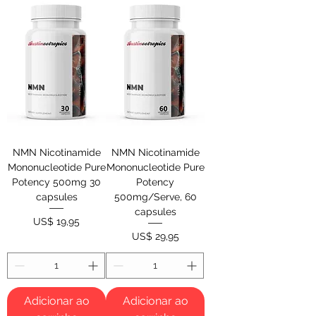
NMN Nicotinamide
NMN Nicotinamide
Mononucleotide Pure
Mononucleotide Pure
Potency 500mg 30
Potency
capsules
500mg/Serve, 60
capsules
Preço
US$ 19,95
Preço
US$ 29,95
Adicionar ao
Adicionar ao