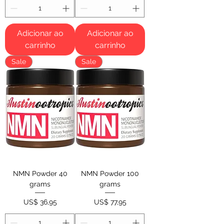
Adicionar ao
Adicionar ao
carrinho
carrinho
Sale
Sale
NMN Powder 40
NMN Powder 100
grams
grams
Preço
Preço
US$ 36,95
US$ 77,95