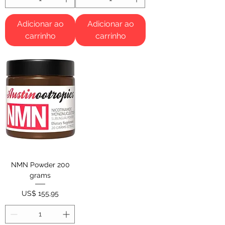
Adicionar ao
Adicionar ao
carrinho
carrinho
NMN Powder 200
grams
Preço
US$ 155,95