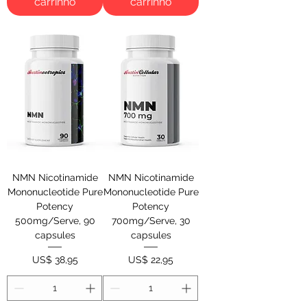
carrinho
carrinho
NMN Nicotinamide
NMN Nicotinamide
Mononucleotide Pure
Mononucleotide Pure
Potency
Potency
500mg/Serve, 90
700mg/Serve, 30
capsules
capsules
Preço
Preço
US$ 38,95
US$ 22,95