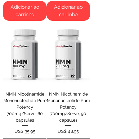
Adicionar ao
Adicionar ao
carrinho
carrinho
NMN Nicotinamide
NMN Nicotinamide
Mononucleotide Pure
Mononucleotide Pure
Potency
Potency
700mg/Serve, 60
700mg/Serve, 90
capsules
capsules
Preço
Preço
US$ 35,95
US$ 48,95